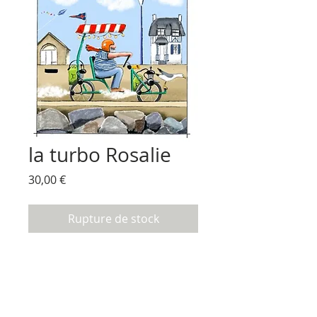
la turbo Rosalie
Prix
30,00 €
Rupture de stock
impression sur toile d'après ma toile
originale
toile coton tensur. sur chassis en bois
dimensions 30x30 cm