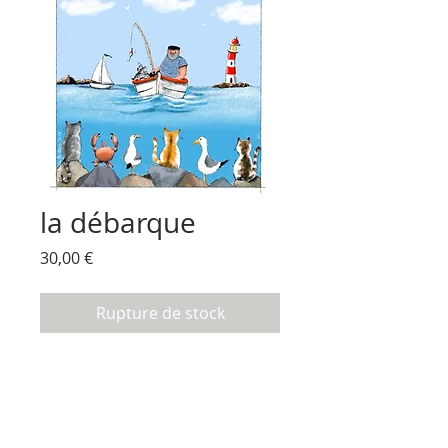
la débarque
Prix
30,00 €
Rupture de stock
impression sur toile d'après ma toile
originale
toile coton tensur. sur chassis en bois
dimensions 30x30 cm